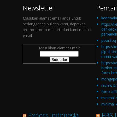
Newsletter
Pencar
kedaival
Masukan alamat email anda untuk
berlangganan bulletin kami, dapatkan
https://k
dari-bro
promo-promo menarik dari kami melalui
perbandin
email.
poor3oq
https://k
Masukkan alamat Email:
pip-di-br
mana-yan
https://k
broker-in
forex ht
mengapa 
review b
forex affi
minimal 
minimal 
Exness Indonesia
FBS 