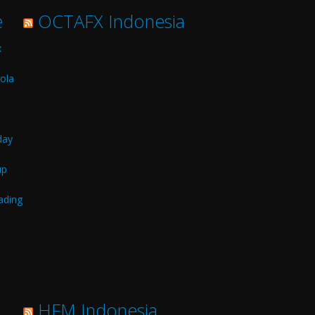
e
OCTAFX Indonesia
x
ola
day
up
ading
HFM Indonesia