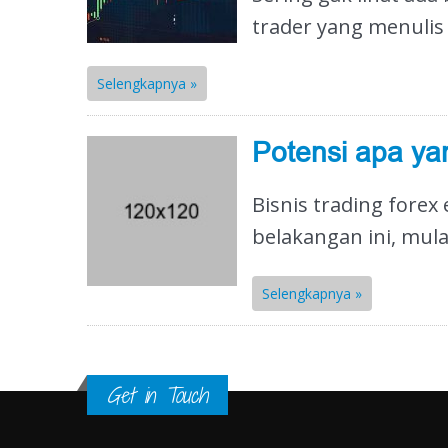
trader yang menulis 
Selengkapnya »
Potensi apa ya
Bisnis trading forex
belakangan ini, mula
Selengkapnya »
Get in Touch