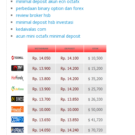
minimal deposit akun ecn octafx
perbedaan binary option dan forex
review broker hsb
minimal deposit hsb investasi
kedaivalas com
acun mini octafx minimal deposit