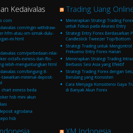
ian Kedaivalas
Trading Uang Onlin
as com
Menerapkan Strategi Trading Fore
untuk Fokus pada Akurasi Entry
edaivalas com/ingin-withdraw-
ker-hfm-atau-xm-simak-dulu-
Strategi Entry Forex Berdasarkan P
gan-ini html
Candlestick Tweezer Top/Bottom
Strategi Trading untuk Mengontrol
Frekuensi Entry Forex Harian
edaivalas com/perbedaan-nilai-
oker-octafx-exness-dan-fbs-
Menerapkan Strategi Trading Intra
g-lebih-menguntungkan html
Berbasis Sesi Asia yang Efektif
edaivalas com/bingung-8-
Strategi Trading Forex dengan Set
i-tawarkan-minimal-deposit-
Berulang yang Konsisten
ml
Cara Menjaga Konsistensi Gaya Tr
chart exness beda
di Banyak Akun Forex
roker hsb mini akun
liasi
deposit agrodana
xepo hsb
Indonesia
XM Indonesia